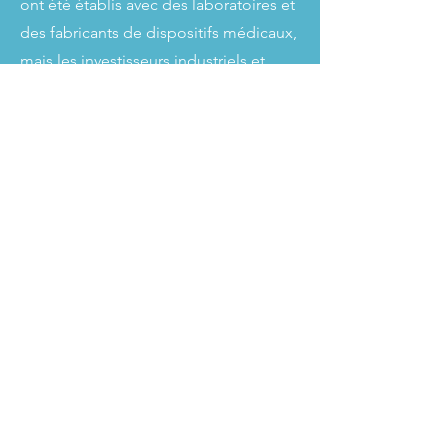
ont été établis avec des laboratoires et
des fabricants de dispositifs médicaux,
mais les investisseurs industriels et
pharmaceutiques sont restés réticents
et ont préféré attendre.
En 2015, le Dr Antonio Reis a rédigé le
protocole chirurgical d'un essai
clinique prévu à Lisbonne, au Portugal.
Nous espérions mener cet essai
clinique en 2016.
2016: des ténèbres
vers la lumière