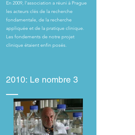
En 2009, l'association a réuni à Prague
les acteurs clés de la recherche
fondamentale, de la recherche
appliquée et de la pratique clinique.
Les fondements de notre projet
clinique étaient enfin posés.
2010: Le nombre 3