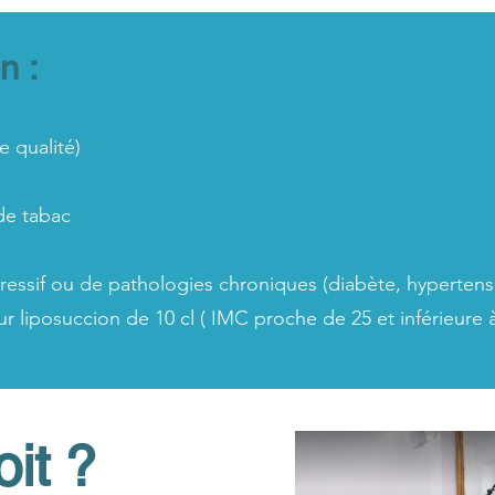
n :
e qualité)
de tabac
essif ou de pathologies chroniques (diabète, hypertens
r liposuccion de 10 cl ( IMC proche de 25 et inférieure à
it ?