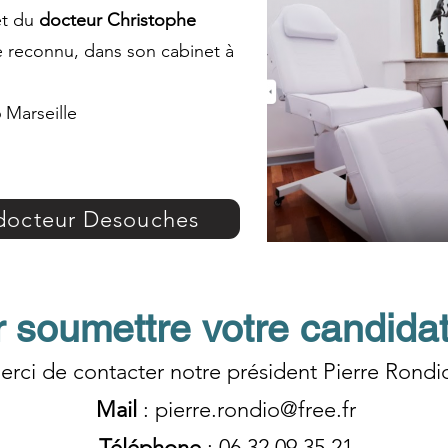
et du
docteur Christophe
ue reconnu, dans son cabinet à
 Marseille
e docteur Desouches
 soumettre votre candidat
erci de contacter notre président Pierre Rondi
Mail
:
pierre.rondio@free.fr
Téléphone
: 06 32 09 35 21