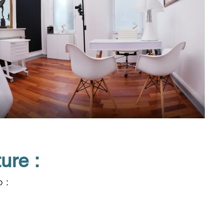
ure :
o :