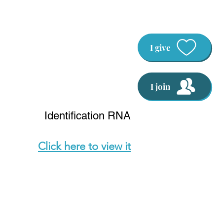
I give
I join
Identification RNA
Click here to view it