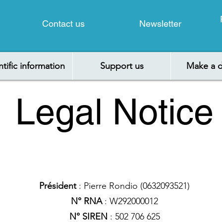
Contact us
Newsletter
ntific information
Support us
Make a d
Legal Notice
Président
: Pierre Rondio (0632093521)
N° RNA
: W292000012
N° SIREN
: 502 706 625